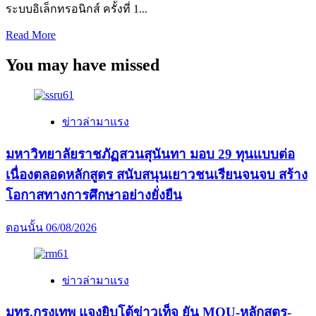
ระบบอิเล็กทรอนิกส์ ครั้งที่ 1...
Read
Read More
more
about
You may have missed
คุรุ
สภา
จัดการ
ข่าวล่ามาแรง
ทดสอบ
รับ
มหาวิทยาลัยราชภัฏสวนสุนันทา มอบ 29 ทุนแบบต่อ
ใบ
เนื่องตลอดหลักสูตร สนับสนุนเยาวชนเรียนจนจบ สร้าง
อนุญาต
โอกาสทางการศึกษาอย่างยั่งยืน
ประกอบ
วิชาชีพ
ตอนนั้น
06/08/2026
ครู
ด้วย
ระบบ
ข่าวล่ามาแรง
อิเล็กทรอนิกส์
ครั้ง
มทร.กรุงเทพ แจงยิบโต้ข่าวเท็จ ยัน MOU-หลักสูตร-