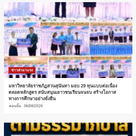
นที”
:
นัก
เขียน
“4
ฤดู
ที่
ไม่
เคย
หาย
ป่วย”
เรื่อง
ข่าวล่ามาแรง
จริง
จาก
ผู้
มหาวิทยาลัยราชภัฏสวนสุนันทา มอบ 29 ทุนแบบต่อเนื่อง
ป่วย
ตลอดหลักสูตร สนับสนุนเยาวชนเรียนจนจบ สร้างโอกาส
โรค
ทางการศึกษาอย่างยั่งยืน
วิตก
ตอนนั้น
06/08/2026
กังวล