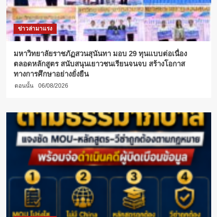
ขั้น
พื้น
ฐาน
ข่าวล่ามาแรง
ดี
เด่น
ของ
มหาวิทยาลัยราชภัฏสวนสุนันทา มอบ 29 ทุนแบบต่อเนื่อง
โรงเรียน
ตลอดหลักสูตร สนับสนุนเยาวชนเรียนจนจบ สร้างโอกาส
วัด
ทางการศึกษาอย่างยั่งยืน
หนองสองห้อง
ตอนนั้น
06/08/2026
(สาย
ชนูป
ถัมภ์)
สมุทรสาคร