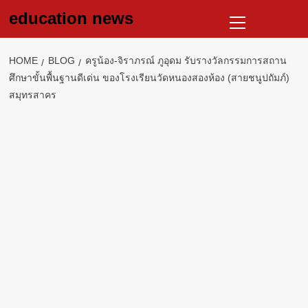
Skip
Primary
education news
to
Menu
content
HOME
BLOG
ครูน้อง-จิราภรณ์ ภูอุดม รับรางวัลกรรมการสถาน
ศึกษาขั้นพื้นฐานดีเด่น ของโรงเรียนวัดหนองสองห้อง (สายชนูปถัมภ์)
สมุทรสาคร