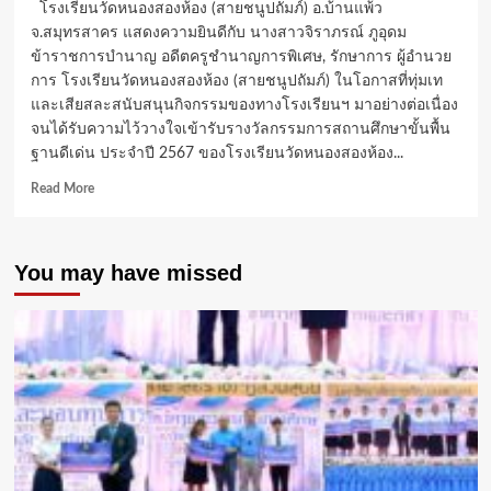
โรงเรียนวัดหนองสองห้อง (สายชนูปถัมภ์) อ.บ้านแพ้ว
จ.สมุทรสาคร แสดงความยินดีกับ นางสาวจิราภรณ์ ภูอุดม
ข้าราชการบำนาญ อดีตครูชำนาญการพิเศษ, รักษาการ ผู้อำนวย
การ โรงเรียนวัดหนองสองห้อง (สายชนูปถัมภ์) ในโอกาสที่ทุ่มเท
และเสียสละสนับสนุนกิจกรรมของทางโรงเรียนฯ มาอย่างต่อเนื่อง
จนได้รับความไว้วางใจเข้ารับรางวัลกรรมการสถานศึกษาขั้นพื้น
ฐานดีเด่น ประจำปี 2567 ของโรงเรียนวัดหนองสองห้อง...
Read
Read More
more
about
ครู
You may have missed
น้อง-
จิ
รา
ภรณ์
ภู
อุดม
รับ
รางวัล
กรรมการ
สถาน
ศึกษา