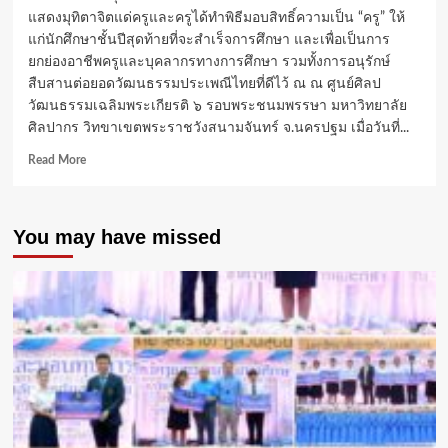
แสดงมุทิตาจิตแด่ครูและครูได้ทำพิธีมอบสิทธิ์ความเป็น “ครู” ให้
แก่นักศึกษาชั้นปีสุดท้ายที่จะสำเร็จการศึกษา และเพื่อเป็นการ
ยกย่องอาชีพครูและบุคลากรทางการศึกษา รวมทั้งการอนุรักษ์
สืบสานต่อยอดวัฒนธรรมประเพณีไทยที่ดีไว้ ณ ณ ศูนย์ศิลป
วัฒนธรรมเฉลิมพระเกียรติ ๖ รอบพระชนมพรรษา มหาวิทยาลัย
ศิลปากร วิทขาเขตพระราชวังสนามจันทร์ จ.นครปฐม เมื่อวันที่...
Read
Read More
more
about
คณะ
You may have missed
ศึกษา
ศาสตร์
มหาวิทยาลัย
ศิลปากร
จัด
พิธี
มอบ
ครุ
สิทธิ์
มอบ
สิทธิ์
แห่ง