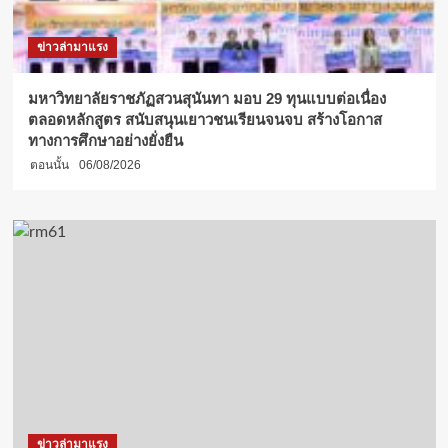
ความ
เป็น
ข่าวล่ามาแรง
ครู
ให้
นักศึกษา
มหาวิทยาลัยราชภัฏสวนสุนันทา มอบ 29 ทุนแบบต่อเนื่อง
ชั้น
ตลอดหลักสูตร สนับสนุนเยาวชนเรียนจนจบ สร้างโอกาส
ปี
ทางการศึกษาอย่างยั่งยืน
สุดท้าย
ตอนนั้น
06/08/2026
ปี
การ
ศึกษา
2568
ข่าวล่ามาแรง