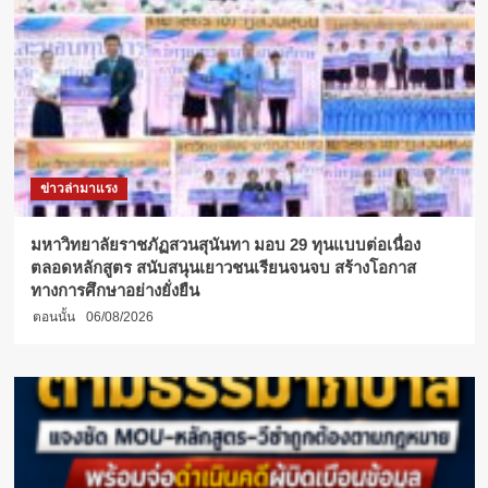
นิวยอร์ก
จับ
มือ
มหาวิทยาลัย
นิวยอร์ก
วิทยาเขต
อา
บูด
าบี
ข่าวล่ามาแรง
เปิด
ตัว
หลักสูตร
มหาวิทยาลัยราชภัฏสวนสุนันทา มอบ 29 ทุนแบบต่อเนื่อง
ปริญญา
ตลอดหลักสูตร สนับสนุนเยาวชนเรียนจนจบ สร้างโอกาส
โท
ทางการศึกษาอย่างยั่งยืน
บริหารธุรกิจ
ตอนนั้น
06/08/2026
เรียน
เต็ม
เวลา
1
ปี
ที่
สหรัฐ
อาหรับ
เอ