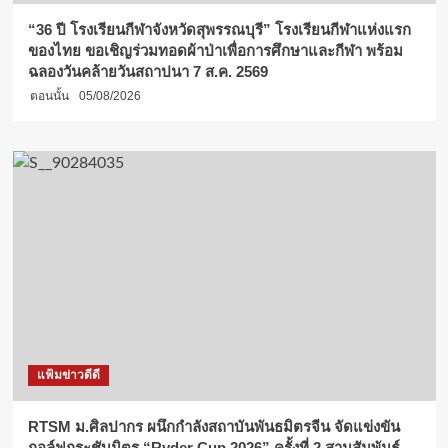
“36 ปี โรงเรียนกีฬาจังหวัดสุพรรณบุรี” โรงเรียนกีฬาแห่งแรก
ของไทย ขอเชิญร่วมทอดผ้าป่าเพื่อการศึกษาและกีฬา พร้อม
ฉลองวันคล้ายวันสถาปนา 7 ส.ค. 2569
ตอนนั้น
05/08/2026
แฟ้มข่าวดีดี
RTSM ม.ศิลปากร ผนึกกำลังสถาบันพันธมิตรจีน จัดแข่งขัน
กอล์ฟกระชับมิตร “Ryder Cup 2026” ครั้งที่ 2 สานสัมพันธ์