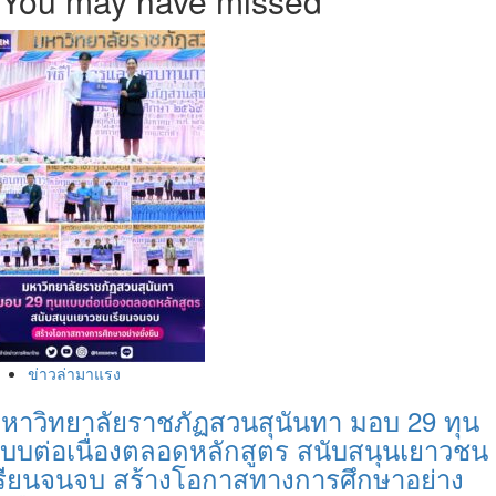
You may have missed
คณะ
นิเทศศาสตร์
ม.กรุงเทพ
ธนบุรี
จัด
เสวนา
“ไวรัส
หรือ
วิกฤต
Social
กับ
เกม
ข่าว
ยุค
ดิจิทัล”
จุด
ประกาย
ข่าวล่ามาแรง
แนวคิด
หาวิทยาลัยราชภัฏสวนสุนันทา มอบ 29 ทุน
สื่อ
ยุค
บบต่อเนื่องตลอดหลักสูตร สนับสนุนเยาวชน
ดิจิทัล
รียนจนจบ สร้างโอกาสทางการศึกษาอย่าง
เร็ว