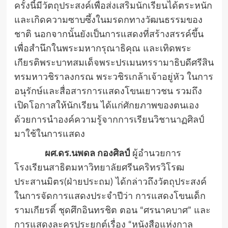
ครั้งนี้มีวัตถุประสงค์เพื่อส่งเสริมนักเรียนได้ตระหนัก
และเกิดความซาบซึ้งในมรดกทางวัฒนธรรมของ
ชาติ นอกจากนั้นยังเป็นการแสดงที่สร้างสรรค์ขึ้น
เพื่อสำนึกในพระมหากรุณาธิคุณ และเทิดพระ
เกียรติพระบาทสมเด็จพระปรเมนทรรามาธิบดีศรีสิน
ทรมหาวชิราลงกรณ พระวชิรเกล้าเจ้าอยู่หัว ในการ
อนุรักษ์และสื่อสารการแสดงโขนเยาวชน รวมถึง
เปิดโอกาสให้นักเรียน ได้แก่ศักยภาพของตนเอง
ด้วยการนำองค์ความรู้จากการเรียนวิชานาฏศิลป์
มาใช้ในการแสดง
ผศ.ดร.นพดล กองศิลป์
ผู้อำนวยการ
โรงเรียนสาธิตมหาวิทยาลัยศรีนคริทรวิโรฒ
ประสานมิตร(ฝ่ายประถม) ได้กล่าวถึงวัตถุประสงค์
ในการจัดการแสดงประจำปีว่า การแสดงโขนเด็ก
รามเกียรติ์ ชุดศึกอินทรชิต ตอน “ศรนาคบาศ” และ
การแสดงละครประยุกต์เรื่อง “หนังสือแห่งกาล