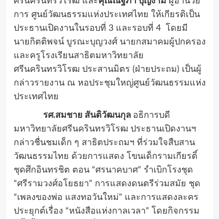
ศรีนครินทรวิโรฒ และ
คุณณัฐภา บุญงาม
ผู้อำนวย
การ ศูนย์วัฒนธรรมแห่งประเทศไทย ให้เกียรติเป็น
ประธานเปิดงานในรอบที่ 3 และรอบที่ 4 โดยมี
นายกิตติพจน์ บูรณะบุญวงศ์ นายกสมาคมผู้ปกครอง
และครูโรงเรียนสาธิตมหาวิทยาลัย
ศรีนครินทรวิโรฒ ประสานมิตร (ฝ่ายประถม) เป็นผู้
กล่าวรายงาน ณ หอประชุมใหญ่ศูนย์วัฒนธรรมแห่ง
ประเทศไทย
รศ.สมชาย สันติวัฒนกุล
อธิการบดี
มหาวิทยาลัยศรีนครินทรวิโรฒ ประธานเปิดงานฯ
กล่าวชื่นชมเด็ก ๆ สาธิตประถมฯ ที่ร่วมใจสืบสาน
วัฒนธรรมไทย ด้วยการแสดง โขนเด็กรามเกียรติ์
ชุดศึกอินทรชิต ตอน “ศรนาคบาศ” รำเบิกโรงชุด
“ศรีรามวงศ์อโยธยา” การแสดงดนตรีร่วมสมัย ชุด
“เพลงของพ่อ แสงทอวันใหม่” และการแสดงละคร
ประยุกต์เรื่อง “หนังสือแห่งกาลเวลา” โดยกิจกรรม